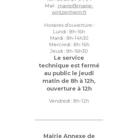
u
Mail :
mairie@mairie-
wintzenheim.fr
e
s
Horaires d’ouverture :
Lundi : 8h-16h
É
Mardi : 8h-14h30
Mercredi : 8h-16h
v
Jeudi : 8h-16h30
è
Le service
n
technique est fermé
au public le jeudi
e
matin de 8h à 12h,
m
ouverture à 12h
e
Vendredi : 8h-12h
n
t
s
Mairie Annexe de