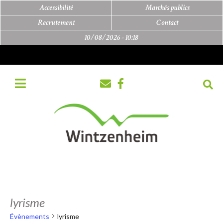
Accessibilité
Marchés publics
Recrutement
Contact
10/08/2026 -
10:18
lyrisme
Évènements
lyrisme