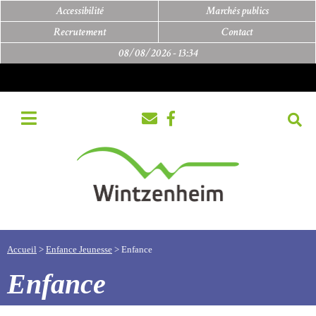
Accessibilité
Marchés publics
Recrutement
Contact
08/08/2026 -
13:34
Accueil
>
Enfance Jeunesse
>
Enfance
Enfance