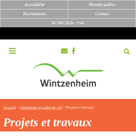
Accessibilité
Marchés publics
Recrutement
Contact
10/08/2026 -
9:46
Accueil
>
Urbanisme et cadre de vie
>
Projets et travaux
Projets et travaux