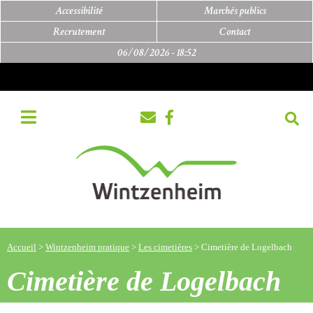
Accessibilité
Marchés publics
Recrutement
Contact
06/08/2026 -
18:52
Accueil
>
Wintzenheim pratique
>
Les cimetières
>
Cimetière de Logelbach
Cimetière de Logelbach