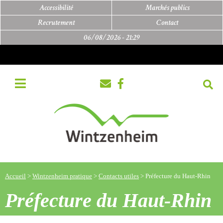
Accessibilité
Marchés publics
Recrutement
Contact
06/08/2026 -
21:29
Accueil
>
Wintzenheim pratique
>
Contacts utiles
>
Préfecture du Haut-Rhin
Préfecture du Haut-Rhin