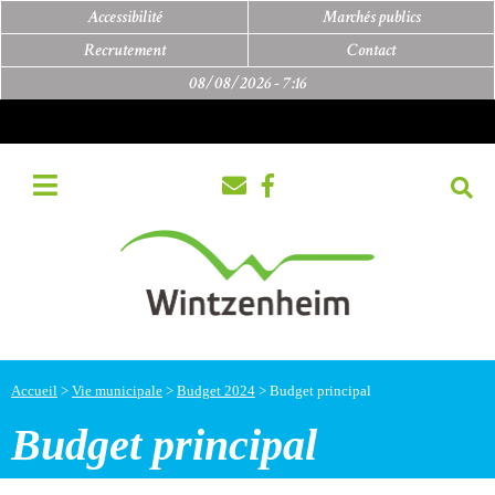
Accessibilité
Marchés publics
Recrutement
Contact
08/08/2026 -
7:16
Accueil
>
Vie municipale
>
Budget 2024
>
Budget principal
Budget principal