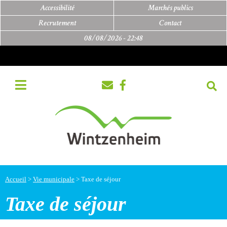
Accessibilité
Marchés publics
Recrutement
Contact
08/08/2026 -
22:48
Accueil
>
Vie municipale
>
Taxe de séjour
Taxe de séjour