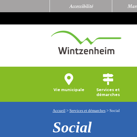
Accessibilité
Marc
Vie municipale
Services et
démarches
Accueil
>
Services et démarches
>
Social
Social