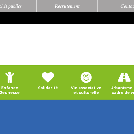
hés publics
Recrutement
Contac
Enfance
Solidarité
Vie associative
Urbanisme 
Jeunesse
et culturelle
cadre de v