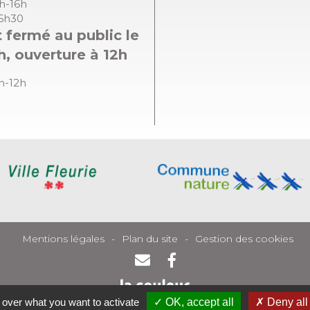
8h-16h
16h30
 fermé au public le
h, ouverture à 12h
8h-12h
Mentions légales
Plan du site
Gestion des cookies
l over what you want to activate
OK, accept all
Deny all