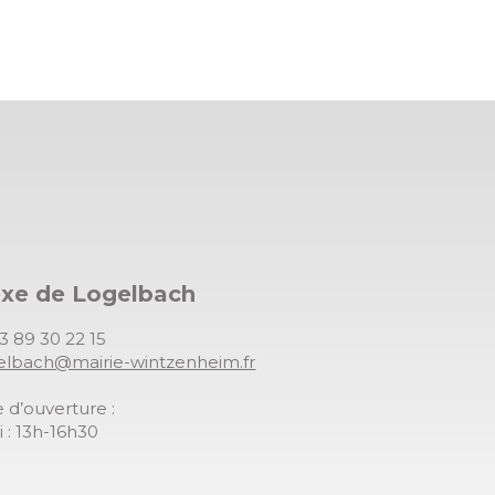
exe de Logelbach
03 89 30 22 15
gelbach@mairie-wintzenheim.fr
 d’ouverture :
 : 13h-16h30