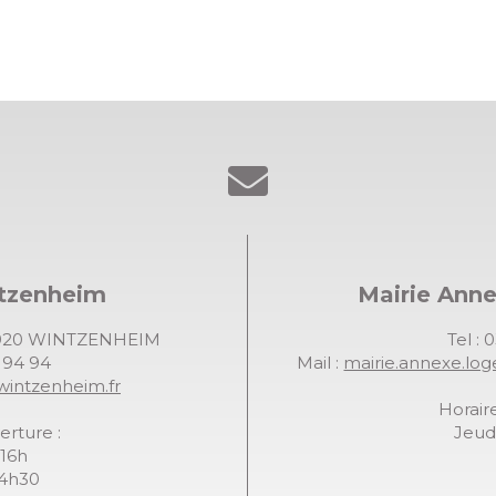
ntzenheim
Mairie Ann
68920 WINTZENHEIM
Tel : 
7 94 94
Mail :
mairie.annexe.lo
wintzenheim.fr
Horaire
erture :
Jeudi
-16h
14h30