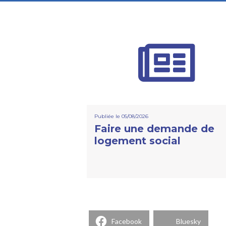
Publiée le 05/08/2026
Faire une demande de
logement social
Partager la publication "Social"
FacebookBlueskyPartager...
Facebook
Bluesky