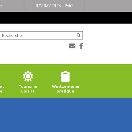
07/08/2026 -
9:40
t
et
Tourisme
Wintzenheim
ie
Loisirs
pratique