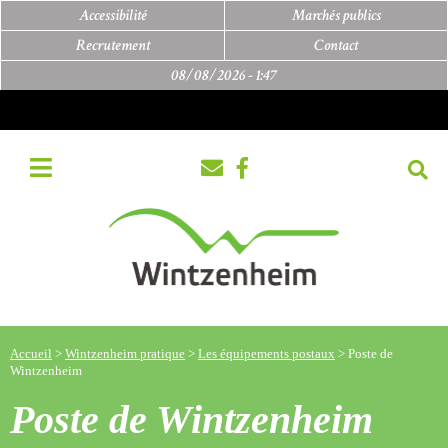
Accessibilité
Marchés publics
Recrutement
Contact
08/08/2026 -
1:47
Accueil
>
Wintzenheim pratique
>
Les équipements postaux
>
Poste de
Wintzenheim
Poste de Wintzenheim