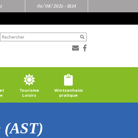
06/08/2026 -
18:14
t
et
Tourisme
Wintzenheim
ie
Loisirs
pratique
e (AST)