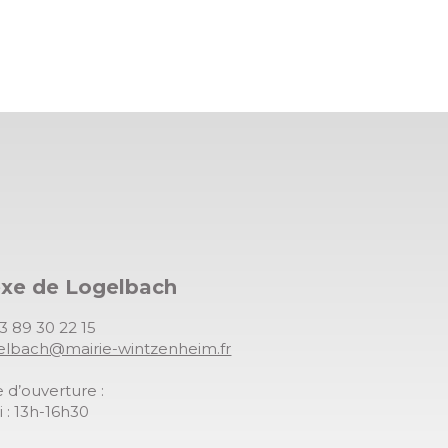
exe de Logelbach
03 89 30 22 15
gelbach@mairie-wintzenheim.fr
 d’ouverture :
 : 13h-16h30