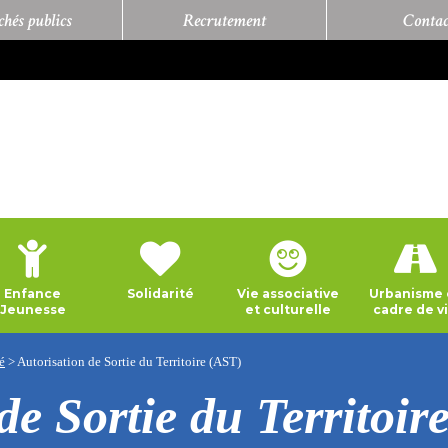
hés publics
Recrutement
Contac
Enfance
Solidarité
Vie associative
Urbanisme 
Jeunesse
et culturelle
cadre de v
é
>
Autorisation de Sortie du Territoire (AST)
de Sortie du Territoir