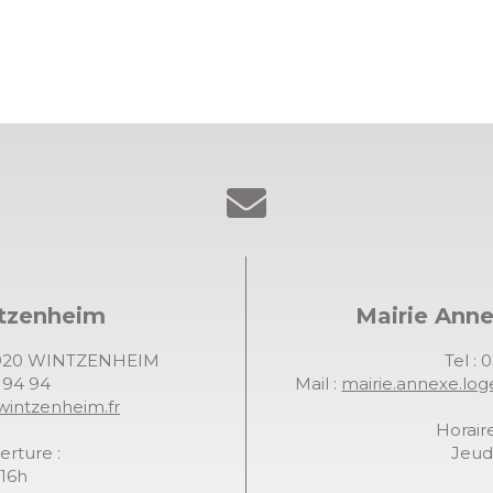
ntzenheim
Mairie Ann
68920 WINTZENHEIM
Tel : 
7 94 94
Mail :
mairie.annexe.lo
wintzenheim.fr
Horaire
erture :
Jeudi
-16h