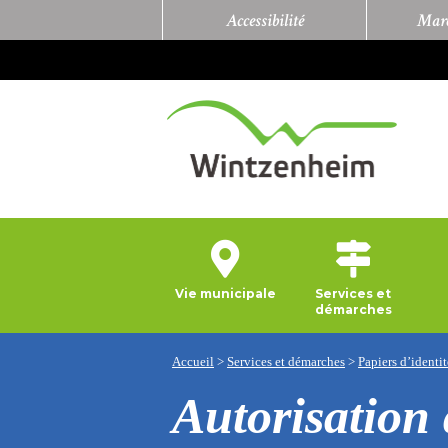
Accessibilité
Marc
Vie municipale
Services et
démarches
Accueil
>
Services et démarches
>
Papiers d’identit
Autorisation 