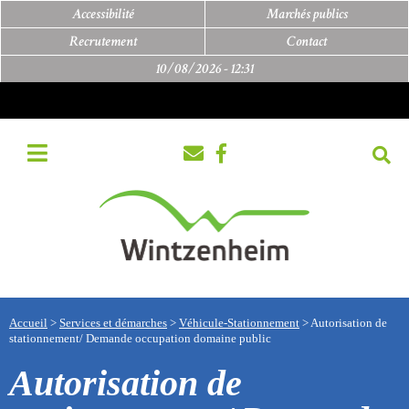
Accessibilité
Marchés publics
Recrutement
Contact
10/08/2026 -
12:31
Accueil
>
Services et démarches
>
Véhicule-Stationnement
>
Autorisation de
stationnement/ Demande occupation domaine public
Autorisation de