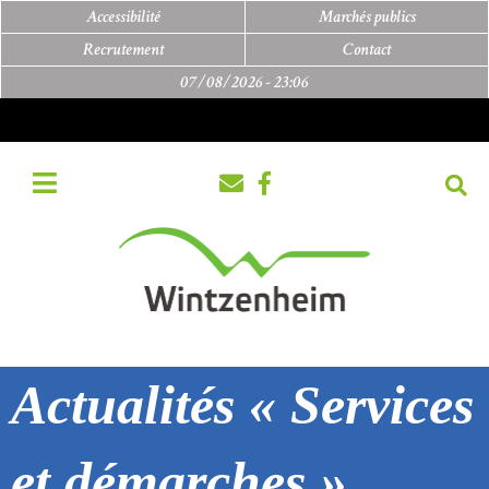
Accessibilité
Marchés publics
Recrutement
Contact
07/08/2026 -
23:06
Actualités « Services
et démarches »