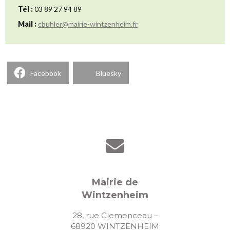
Tél :
03 89 27 94 89
Mail :
cbuhler@mairie-wintzenheim.fr
Facebook
Bluesky
Mairie de
Wintzenheim
28, rue Clemenceau –
68920 WINTZENHEIM