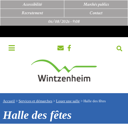
Accessibilité
Marchés publics
Recrutement
Contact
06/08/2026 -
9:08
Accueil
>
Services et démarches
>
Louer une salle
>
Halle des fêtes
Halle des fêtes