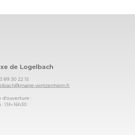
exe de Logelbach
03 89 30 22 15
gelbach@mairie-wintzenheim.fr
 d’ouverture :
 : 13h-16h30