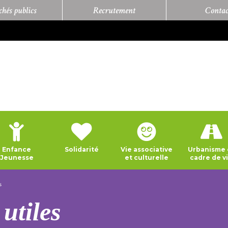
hés publics
Recrutement
Contac
Enfance
Solidarité
Vie associative
Urbanisme 
Jeunesse
et culturelle
cadre de v
s
utiles