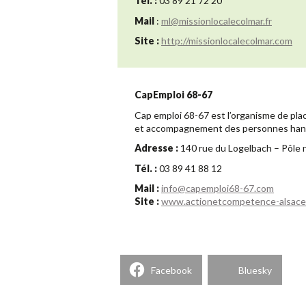
Tél. :
03 89 21 72 20
Mail
:
ml@missionlocalecolmar.fr
Site :
http://missionlocalecolmar.com
CapEmploi 68-67
Cap emploi 68-67 est l’organisme de pla
et accompagnement des personnes handic
Adresse :
140 rue du Logelbach – Pôle 
Tél. :
03 89 41 88 12
Mail :
info@capemploi68-67.com
Site :
www.actionetcompetence-alsace
Facebook
Bluesky