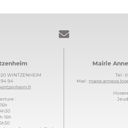
ntzenheim
Mairie Ann
68920 WINTZENHEIM
Tel : 
7 94 94
Mail :
mairie.annexe.lo
wintzenheim.fr
Horaire
erture :
Jeudi
-16h
14h30
8h-16h
16h30