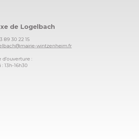
exe de Logelbach
03 89 30 22 15
gelbach@mairie-wintzenheim.fr
 d’ouverture :
 : 13h-16h30