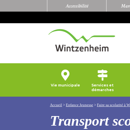
Accessibilité
Marc
Vie municipale
Services et
démarches
Accueil
>
Enfance Jeunesse
>
Faire sa scolarité à
Transport sco