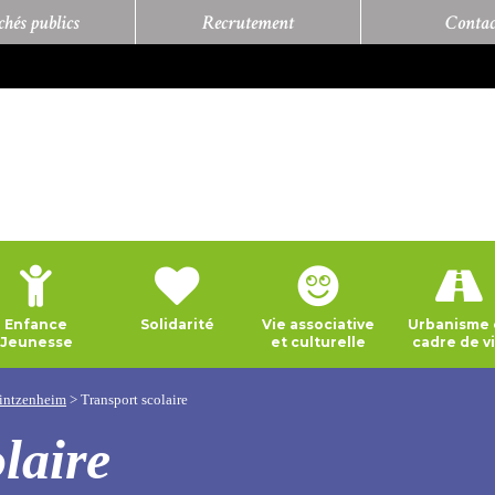
hés publics
Recrutement
Contac
Enfance
Solidarité
Vie associative
Urbanisme 
Jeunesse
et culturelle
cadre de v
 Wintzenheim
>
Transport scolaire
laire