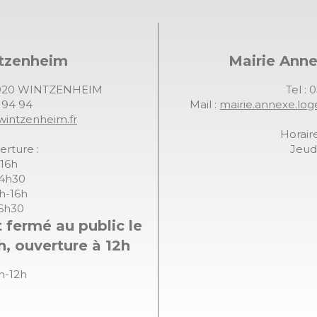
ntzenheim
Mairie Ann
68920 WINTZENHEIM
Tel : 
7 94 94
Mail :
mairie.annexe.lo
wintzenheim.fr
Horaire
erture :
Jeudi
-16h
14h30
8h-16h
16h30
 fermé au public le
h, ouverture à 12h
8h-12h