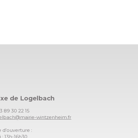
exe de Logelbach
03 89 30 22 15
gelbach@mairie-wintzenheim.fr
 d’ouverture :
 : 13h-16h30