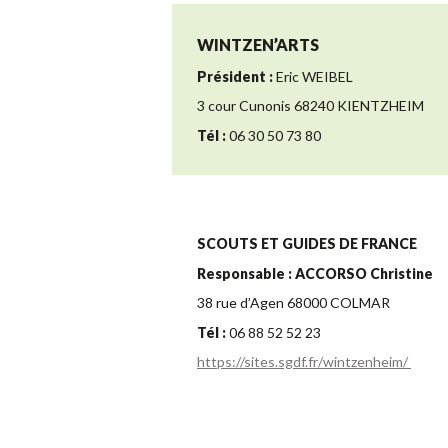
WINTZEN’ARTS
Président :
Eric WEIBEL
3 cour Cunonis 68240 KIENTZHEIM
Tél :
06 30 50 73 80
SCOUTS ET GUIDES DE FRANCE
Responsable : ACCORSO Christine
38 rue d’Agen 68000 COLMAR
Tél :
06 88 52 52 23
https://sites.sgdf.fr/wintzenheim/