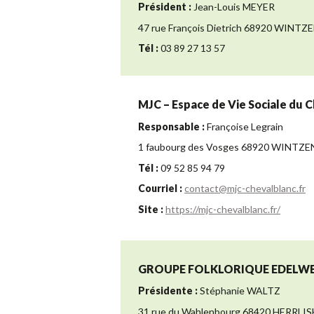
Président :
Jean-Louis MEYER
47 rue François Dietrich 68920 WINT
Tél :
03 89 27 13 57
MJC – Espace de Vie Sociale du C
Responsable :
Françoise Legrain
1 faubourg des Vosges 68920 WINTZ
Tél :
09 52 85 94 79
Courriel :
contact@mjc-chevalblanc.fr
Site :
https://mjc-chevalblanc.fr/
GROUPE FOLKLORIQUE EDELWE
Présidente :
Stéphanie WALTZ
31 rue du Wahlenbourg 68420 HERRLI