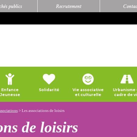
hés publics
Recrutement
Contac
Enfance
Solidarité
Vie associative
Urbanisme 
Jeunesse
et culturelle
cadre de v
ssociations
>
Les associations de loisirs
ns de loisirs