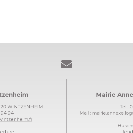
ntzenheim
Mairie Ann
68920 WINTZENHEIM
Tel : 
7 94 94
Mail :
mairie.annexe.lo
wintzenheim.fr
Horaire
erture :
Jeudi