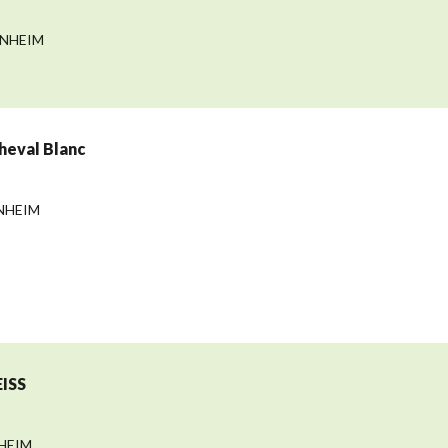
ZENHEIM
heval Blanc
ENHEIM
ISS
SHEIM