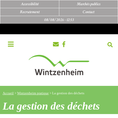
Accessibilité
Marchés publics
Recrutement
Contact
08/08/2026 -
12:53
Accueil
>
Wintzenheim pratique
>
La gestion des déchets
La gestion des déchets