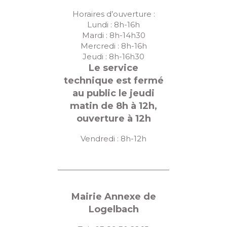
s
Horaires d’ouverture :
É
Lundi : 8h-16h
v
Mardi : 8h-14h30
Mercredi : 8h-16h
è
Jeudi : 8h-16h30
n
Le service
technique est fermé
e
au public le jeudi
m
matin de 8h à 12h,
e
ouverture à 12h
n
Vendredi : 8h-12h
t
s
Mairie Annexe de
Logelbach