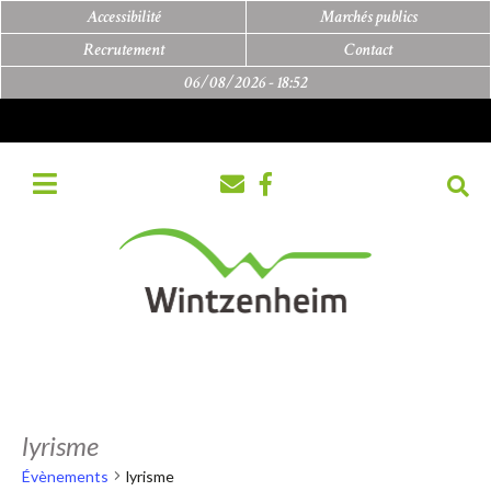
Accessibilité
Marchés publics
Recrutement
Contact
06/08/2026 -
18:52
lyrisme
Évènements
lyrisme