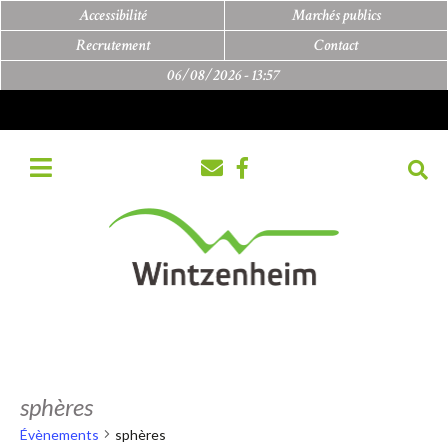
Accessibilité
Marchés publics
Recrutement
Contact
06/08/2026 -
13:57
sphères
Évènements
sphères