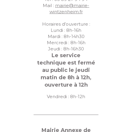
u
Mail :
mairie@mairie-
wintzenheim.fr
e
s
Horaires d’ouverture :
Lundi : 8h-16h
É
Mardi : 8h-14h30
Mercredi : 8h-16h
v
Jeudi : 8h-16h30
è
Le service
n
technique est fermé
au public le jeudi
e
matin de 8h à 12h,
m
ouverture à 12h
e
Vendredi : 8h-12h
n
t
s
Mairie Annexe de