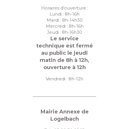
s
Horaires d’ouverture :
É
Lundi : 8h-16h
v
Mardi : 8h-14h30
Mercredi : 8h-16h
è
Jeudi : 8h-16h30
n
Le service
technique est fermé
e
au public le jeudi
m
matin de 8h à 12h,
e
ouverture à 12h
n
Vendredi : 8h-12h
t
s
Mairie Annexe de
Logelbach