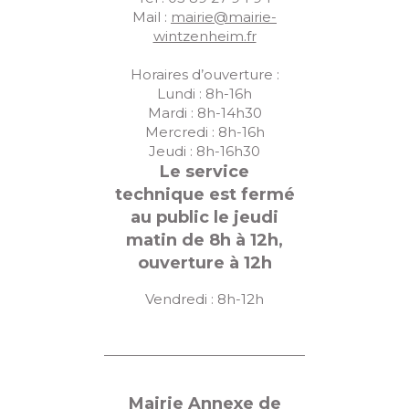
u
Mail :
mairie@mairie-
wintzenheim.fr
e
s
Horaires d’ouverture :
Lundi : 8h-16h
É
Mardi : 8h-14h30
Mercredi : 8h-16h
v
Jeudi : 8h-16h30
è
Le service
n
technique est fermé
au public le jeudi
e
matin de 8h à 12h,
m
ouverture à 12h
e
Vendredi : 8h-12h
n
t
s
Mairie Annexe de