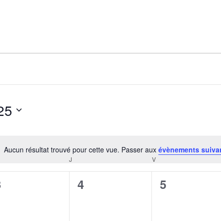
25
Aucun résultat trouvé pour cette vue. Passer aux
évènements suiva
Notice
RCREDI
J
JEUDI
V
VENDREDI
0
0
0
3
4
5
évènement,
évènement,
évènement