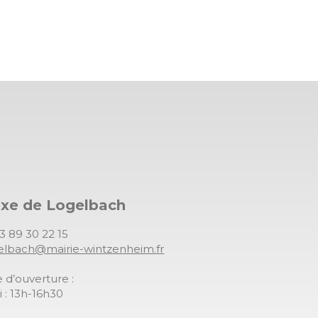
exe de Logelbach
03 89 30 22 15
gelbach@mairie-wintzenheim.fr
 d’ouverture :
 : 13h-16h30