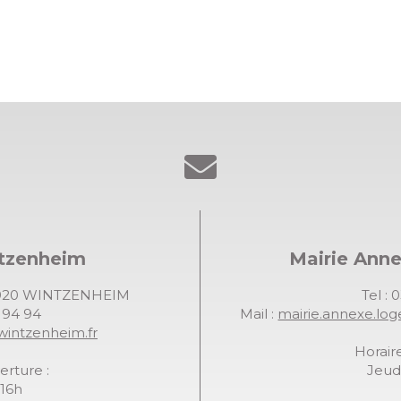
ntzenheim
Mairie Ann
68920 WINTZENHEIM
Tel : 
7 94 94
Mail :
mairie.annexe.lo
wintzenheim.fr
Horaire
erture :
Jeudi
-16h