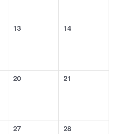
0
0
13
14
,
évènement,
évènement,
0
0
20
21
,
évènement,
évènement,
0
0
27
28