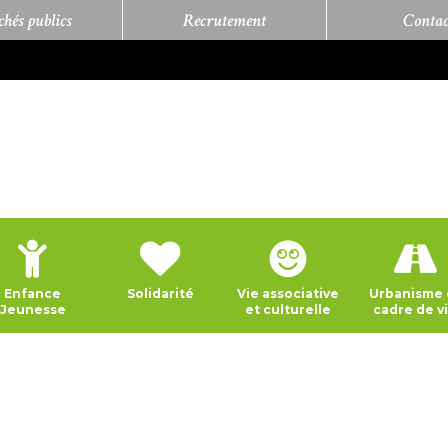
hés publics
Recrutement
Contac
Enfance
Solidarité
Vie associative
Urbanisme 
Jeunesse
et culturelle
cadre de v