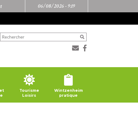
06/08/2026 -
9:19
t
et
Tourisme
Wintzenheim
ie
Loisirs
pratique