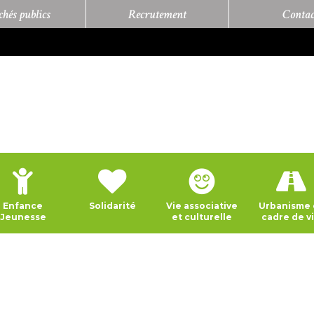
hés publics
Recrutement
Contac
Enfance
Solidarité
Vie associative
Urbanisme 
Jeunesse
et culturelle
cadre de v