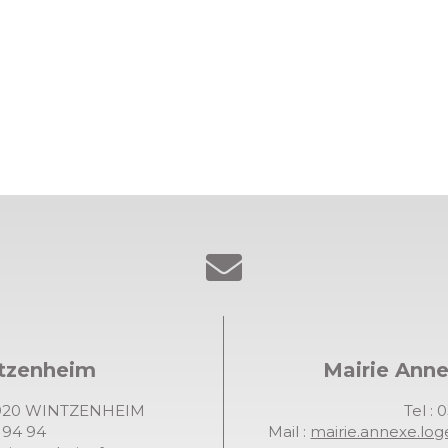
ntzenheim
Mairie Ann
68920 WINTZENHEIM
Tel : 
7 94 94
Mail :
mairie.annexe.lo