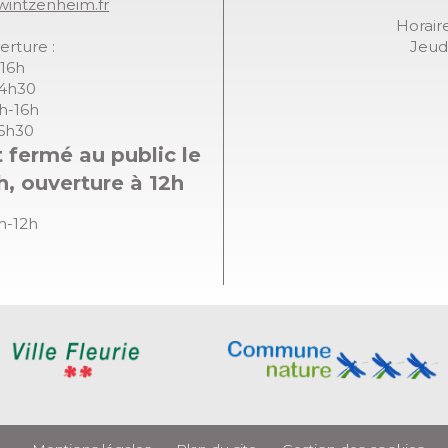
wintzenheim.fr
Horaire
erture :
Jeudi
-16h
14h30
8h-16h
16h30
 fermé au public le
h, ouverture à 12h
8h-12h