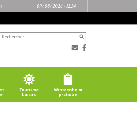
09/08/2026 -
12:34
t
et
Tourisme
Wintzenheim
ie
Loisirs
pratique