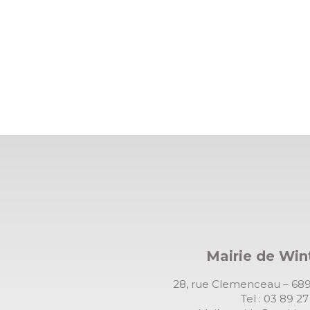
Mairie de Wi
28, rue Clemenceau – 
Tel : 03 89 2