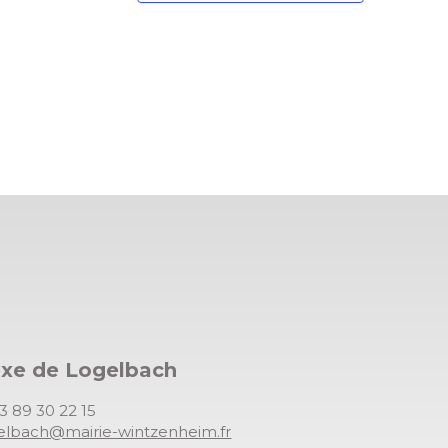
exe de Logelbach
03 89 30 22 15
gelbach@mairie-wintzenheim.fr