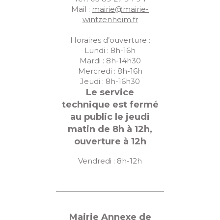
u
Mail :
mairie@mairie-
wintzenheim.fr
e
s
Horaires d’ouverture :
Lundi : 8h-16h
É
Mardi : 8h-14h30
Mercredi : 8h-16h
v
Jeudi : 8h-16h30
è
Le service
n
technique est fermé
au public le jeudi
e
matin de 8h à 12h,
m
ouverture à 12h
e
Vendredi : 8h-12h
n
t
s
Mairie Annexe de