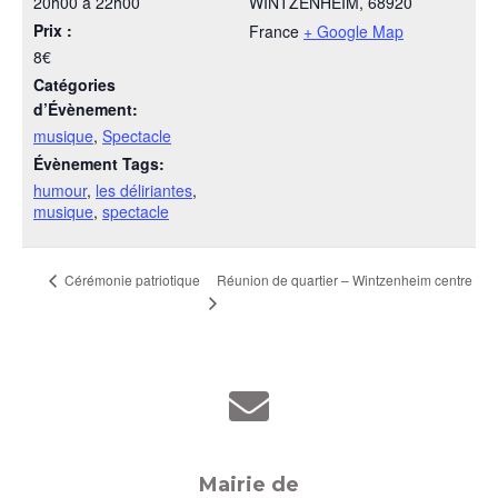
20h00 à 22h00
WINTZENHEIM
,
68920
Prix :
France
+ Google Map
8€
Catégories
d’Évènement:
musique
,
Spectacle
Évènement Tags:
humour
,
les déliriantes
,
musique
,
spectacle
Réunion de quartier – Wintzenheim centre
Cérémonie patriotique
Mairie de