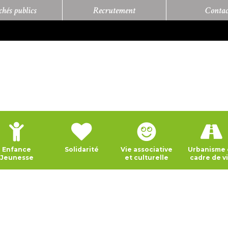
hés publics
Recrutement
Contac
Enfance
Solidarité
Vie associative
Urbanisme 
Jeunesse
et culturelle
cadre de v