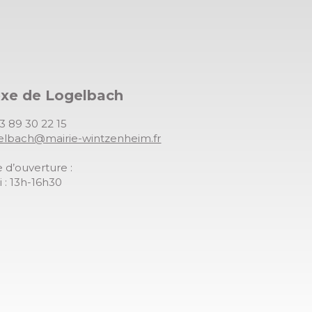
exe de Logelbach
03 89 30 22 15
gelbach@mairie-wintzenheim.fr
 d’ouverture :
 : 13h-16h30