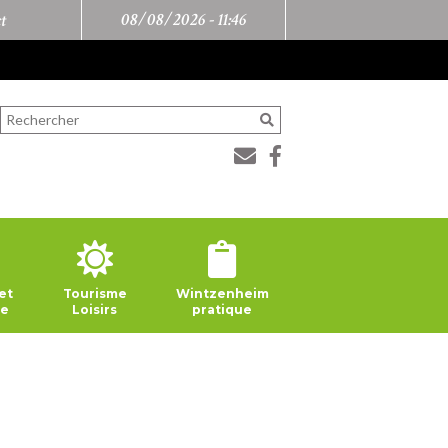
08/08/2026 -
11:46
t
et
Tourisme
Wintzenheim
ie
Loisirs
pratique