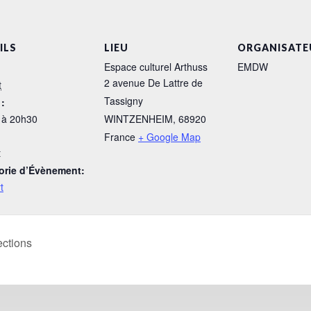
ILS
LIEU
ORGANISATE
Espace culturel Arthuss
EMDW
2 avenue De Lattre de
t
Tassigny
:
 à 20h30
WINTZENHEIM
,
68920
France
+ Google Map
t
orie d’Évènement:
t
ections