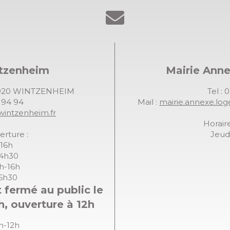
ntzenheim
Mairie Ann
68920 WINTZENHEIM
Tel : 
7 94 94
Mail :
mairie.annexe.lo
wintzenheim.fr
Horaire
erture :
Jeudi
-16h
14h30
8h-16h
16h30
 fermé au public le
h, ouverture à 12h
8h-12h