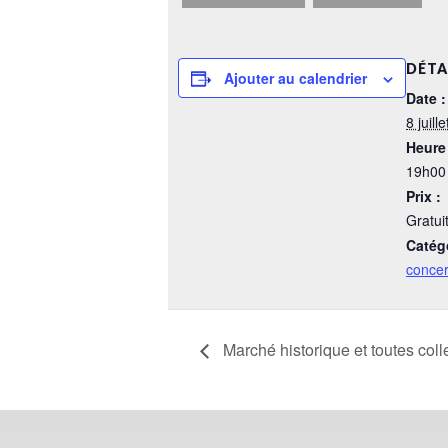
DÉTA
Ajouter au calendrier
Date :
8 juille
Heure 
19h00
Prix :
Gratui
Catég
concer
Marché historique et toutes coll