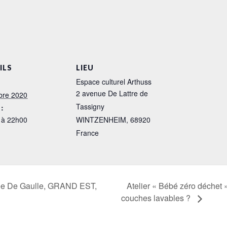
ILS
LIEU
Espace culturel Arthuss
2 avenue De Lattre de
bre 2020
Tassigny
:
 à 22h00
WINTZENHEIM
,
68920
France
Atelier « Bébé zéro déchet »
née De Gaulle, GRAND EST,
couches lavables ?