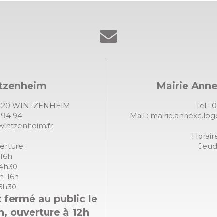
ntzenheim
Mairie Ann
68920 WINTZENHEIM
Tel : 
7 94 94
Mail :
mairie.annexe.lo
wintzenheim.fr
Horaire
erture :
Jeudi
-16h
14h30
8h-16h
16h30
 fermé au public le
h, ouverture à 12h