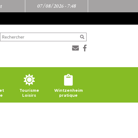
07/08/2026 -
7:48
t
et
Tourisme
Wintzenheim
ie
Loisirs
pratique