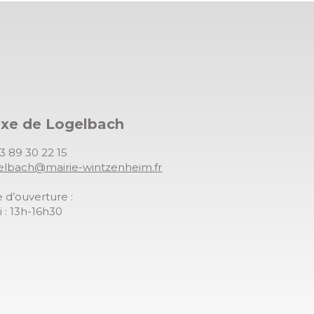
exe de Logelbach
03 89 30 22 15
gelbach@mairie-wintzenheim.fr
 d’ouverture :
 : 13h-16h30