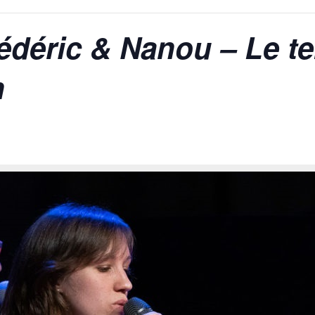
édéric & Nanou – Le t
n