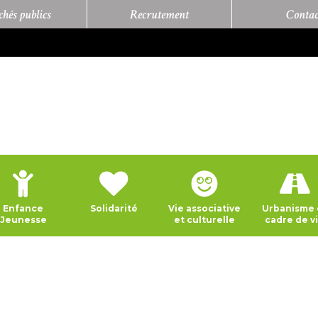
hés publics
Recrutement
Contac
Enfance
Solidarité
Vie associative
Urbanisme 
Jeunesse
et culturelle
cadre de v