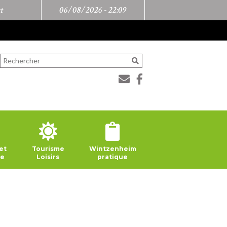
06/08/2026 -
22:09
t
et
Tourisme
Wintzenheim
ie
Loisirs
pratique