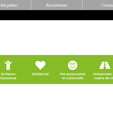
hés publics
Recrutement
Contac
Enfance
Solidarité
Vie associative
Urbanisme 
Jeunesse
et culturelle
cadre de v