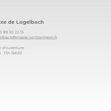
exe de Logelbach
03 89 30 22 15
gelbach@mairie-wintzenheim.fr
 d’ouverture :
 : 13h-16h30