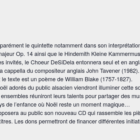
parément le quintette notamment dans son interprétation
 majeur Op. 14 ainsi que le Hindemith Kleine Kammermus
es invités, le Choeur DeSiDela entonnera seul et en ang
a cappella du compositeur anglais John Tavener (1982). Il
t le texte est un poème de William Blake (1757-1827).
oël adorés du public alsacien viendront illuminer cette s
x ensembles réuniront leurs talents pour partager des m
 pays de l’enfance où Noël reste un moment magique…
oposera au public son nouveau CD qui rassemble les pi
tres. Les dons permettront de financer différentes initia