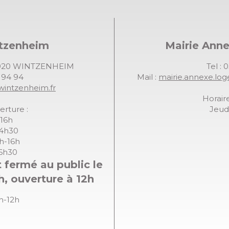
ntzenheim
Mairie Ann
68920 WINTZENHEIM
Tel : 
7 94 94
Mail :
mairie.annexe.lo
wintzenheim.fr
Horaire
erture :
Jeudi
-16h
14h30
8h-16h
16h30
 fermé au public le
h, ouverture à 12h
8h-12h