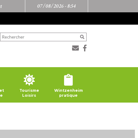
07/08/2026 -
8:54
t
et
Tourisme
Wintzenheim
ie
Loisirs
pratique