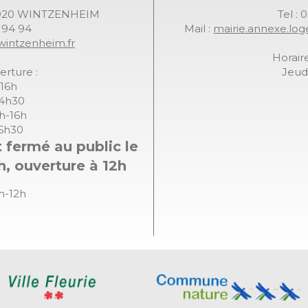
68920 WINTZENHEIM
Tel : 
7 94 94
Mail :
mairie.annexe.lo
wintzenheim.fr
Horaire
erture :
Jeudi
-16h
14h30
8h-16h
16h30
 fermé au public le
h, ouverture à 12h
8h-12h