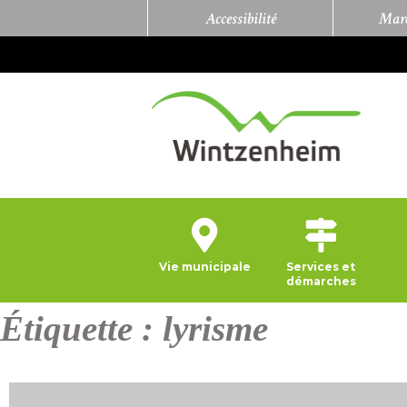
Accessibilité
Marc
Vie municipale
Services et
démarches
Étiquette :
lyrisme