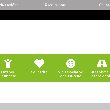
hés publics
Recrutement
Contac
Enfance
Solidarité
Vie associative
Urbanisme 
Jeunesse
et culturelle
cadre de v