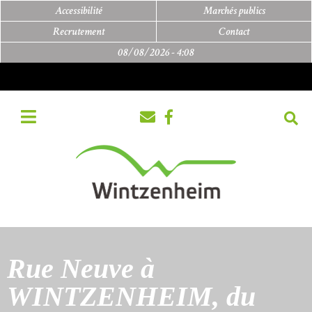
Accessibilité
Marchés publics
Recrutement
Contact
08/08/2026 -
4:08
Rue Neuve à
WINTZENHEIM, du