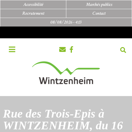
Accessibilité
Marchés publics
Recrutement
Contact
08/08/2026 -
4:13
Rue des Trois-Epis à
WINTZENHEIM, du 16