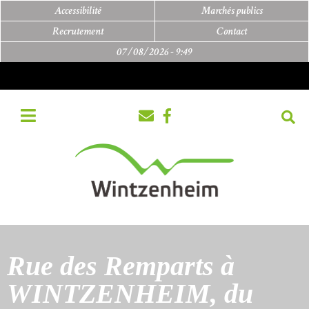
Accessibilité
Marchés publics
Recrutement
Contact
07/08/2026 -
9:49
Rue des Remparts à
WINTZENHEIM, du