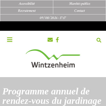
Accessibilité
Marchés publics
Recrutement
Contact
09/08/2026 -
17:17
Programme annuel de
rendez-vous du jardinage