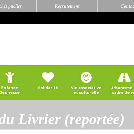
hés publics
Recrutement
Contac
Enfance
Solidarité
Vie associative
Urbanisme 
Jeunesse
et culturelle
cadre de v
u Livrier (reportée)