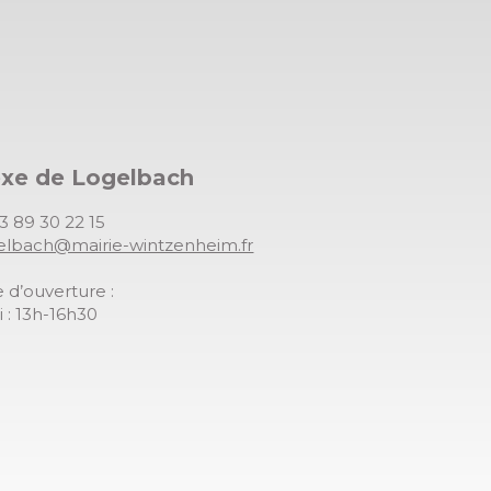
exe de Logelbach
03 89 30 22 15
gelbach@mairie-wintzenheim.fr
 d’ouverture :
 : 13h-16h30