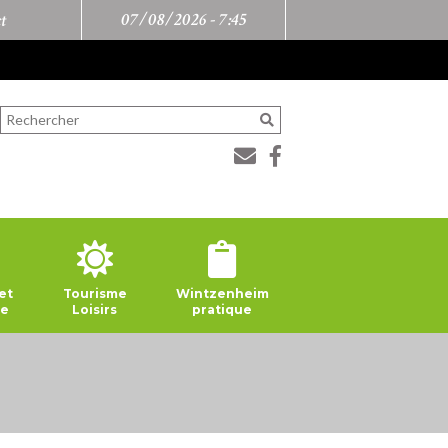
07/08/2026 -
7:45
t
et
Tourisme
Wintzenheim
ie
Loisirs
pratique