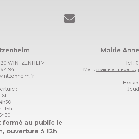
ntzenheim
Mairie Ann
68920 WINTZENHEIM
Tel : 
7 94 94
Mail :
mairie.annexe.lo
wintzenheim.fr
Horaire
erture :
Jeudi
-16h
14h30
8h-16h
16h30
 fermé au public le
h, ouverture à 12h