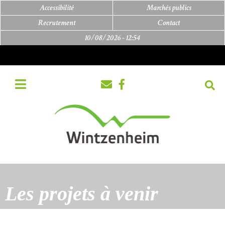
Accessibilité
Marchés publics
Recrutement
Contact
10/08/2026 -
12:54
Les projets à venir