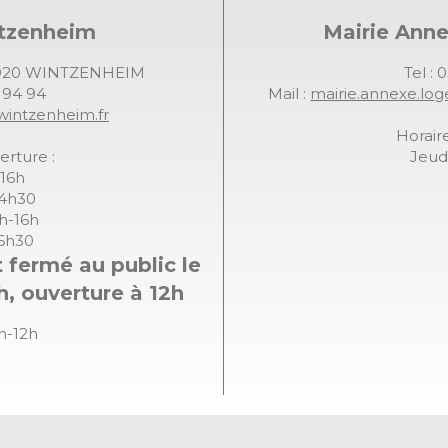
ntzenheim
Mairie Ann
68920 WINTZENHEIM
Tel : 
7 94 94
Mail :
mairie.annexe.lo
wintzenheim.fr
Horaire
erture :
Jeudi
-16h
14h30
8h-16h
16h30
 fermé au public le
h, ouverture à 12h
8h-12h