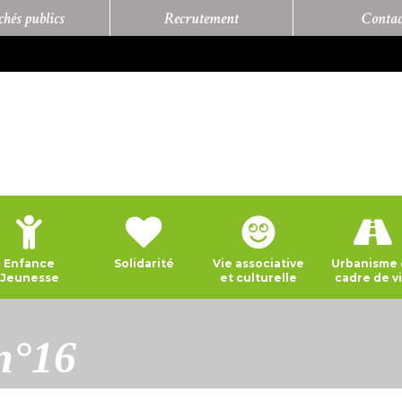
hés publics
Recrutement
Contac
Enfance
Solidarité
Vie associative
Urbanisme 
Jeunesse
et culturelle
cadre de v
 n°16