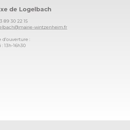
exe de Logelbach
03 89 30 22 15
gelbach@mairie-wintzenheim.fr
 d’ouverture :
 : 13h-16h30