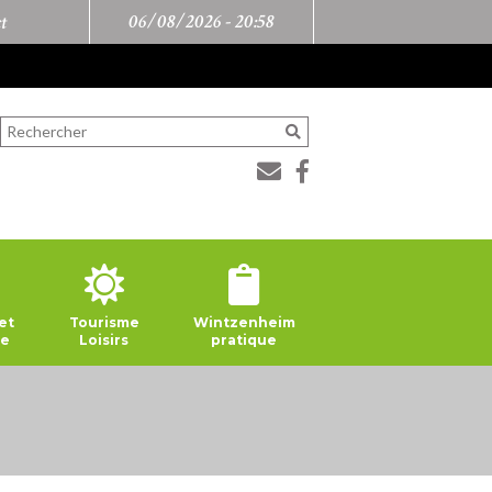
06/08/2026 -
20:58
t
et
Tourisme
Wintzenheim
ie
Loisirs
pratique