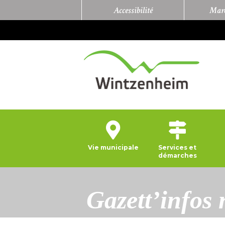
Accessibilité
Marc
Vie municipale
Services et
démarches
Gazett’infos