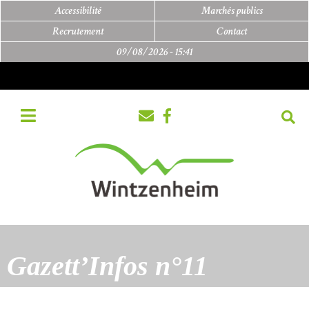
Accessibilité
Marchés publics
Recrutement
Contact
09/08/2026 -
15:41
Gazett’Infos n°11