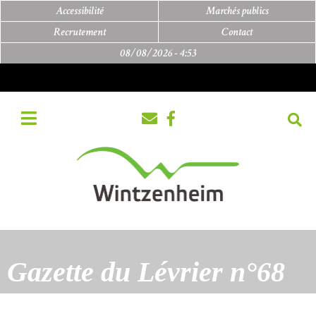
Accessibilité
Marchés publics
Recrutement
Contact
08/08/2026 -
4:53
Gazette du Lévrier n°68