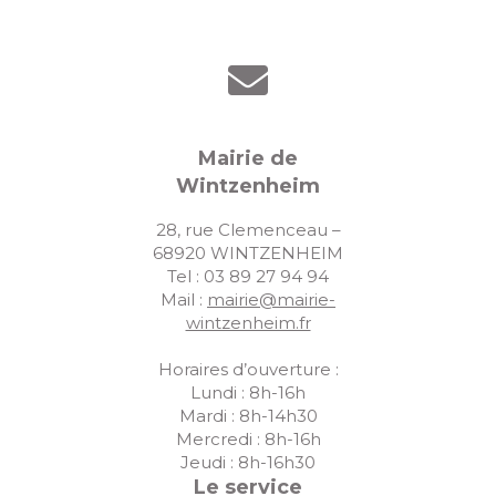
t
n
u
e
.
e
a
s
v
É
i
v
Mairie de
g
è
Wintzenheim
a
n
28, rue Clemenceau –
e
t
68920 WINTZENHEIM
m
Tel : 03 89 27 94 94
i
Mail :
mairie@mairie-
e
o
wintzenheim.fr
n
n
t
Horaires d’ouverture :
d
Lundi : 8h-16h
Mardi : 8h-14h30
e
Mercredi : 8h-16h
Jeudi : 8h-16h30
v
Le service