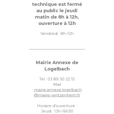
u
technique est fermé
e
au public le jeudi
matin de 8h à 12h,
s
ouverture à 12h
É
Vendredi : 8h-12h
v
è
n
e
Mairie Annexe de
m
Logelbach
e
Tel : 03 89 30 22 15
Mail
n
:
mairie.annexe.logelbach
t
@mairie-wintzenheim.fr
s
Horaire d’ouverture :
Jeudi : 13h-16h30