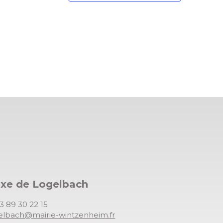
exe de Logelbach
03 89 30 22 15
gelbach@mairie-wintzenheim.fr