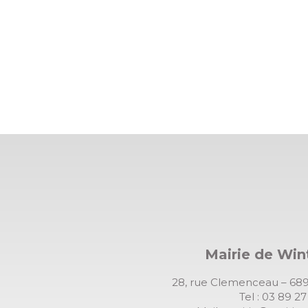
Mairie de Wi
28, rue Clemenceau – 
Tel : 03 89 2