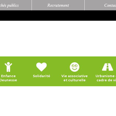
hés publics
Recrutement
Contac
Enfance
Solidarité
Vie associative
Urbanisme 
Jeunesse
et culturelle
cadre de v