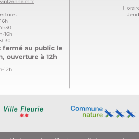
wintzenheim.fr
Horaire
erture :
Jeudi
-16h
14h30
8h-16h
16h30
 fermé au public le
h, ouverture à 12h
8h-12h