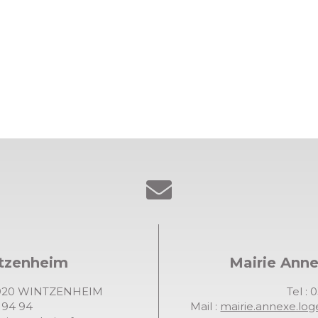
ntzenheim
Mairie Ann
68920 WINTZENHEIM
Tel : 
7 94 94
Mail :
mairie.annexe.lo