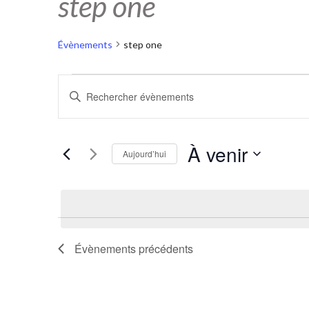
step one
Évènements
step one
Évènements
Recherche
Saisir
mot-
et
clé.
navigation
Rechercher
Évènements
À venir
de
Aujourd’hui
par
mot-
vues
Sélectionnez
clé.
une
Évènements
date.
Évènements
précédents