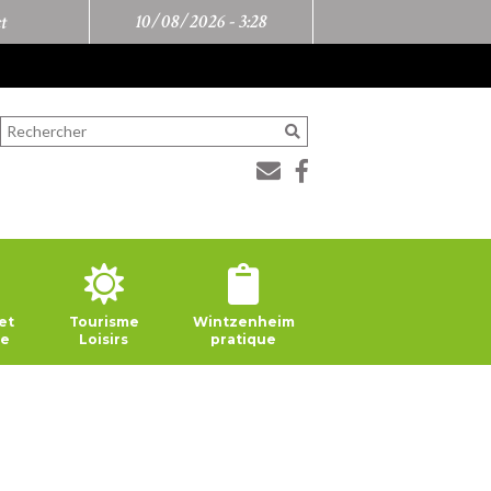
10/08/2026 -
3:28
t
et
Tourisme
Wintzenheim
ie
Loisirs
pratique