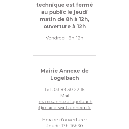
u
technique est fermé
e
au public le jeudi
matin de 8h à 12h,
s
ouverture à 12h
É
Vendredi : 8h-12h
v
è
n
e
Mairie Annexe de
m
Logelbach
e
Tel : 03 89 30 22 15
Mail
n
:
mairie.annexe.logelbach
t
@mairie-wintzenheim.fr
s
Horaire d’ouverture :
Jeudi : 13h-16h30