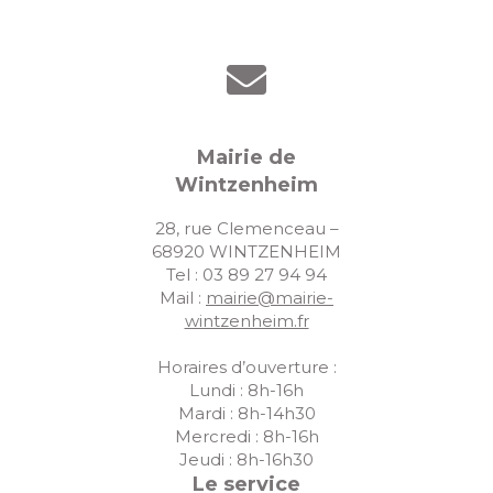
t
n
u
e
.
e
a
s
v
É
i
v
Mairie de
g
è
Wintzenheim
a
n
28, rue Clemenceau –
e
t
68920 WINTZENHEIM
m
Tel : 03 89 27 94 94
i
Mail :
mairie@mairie-
e
o
wintzenheim.fr
n
n
t
Horaires d’ouverture :
d
Lundi : 8h-16h
Mardi : 8h-14h30
e
Mercredi : 8h-16h
Jeudi : 8h-16h30
v
Le service