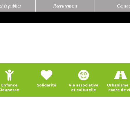
hés publics
Recrutement
Contac
Enfance
Solidarité
Vie associative
Urbanisme 
Jeunesse
et culturelle
cadre de v