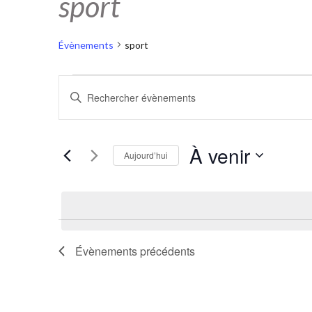
sport
Évènements
sport
Évènements
Recherche
Saisir
mot-
et
clé.
navigation
Rechercher
Évènements
À venir
de
Aujourd’hui
par
mot-
vues
Sélectionnez
clé.
une
Évènements
date.
Évènements
précédents