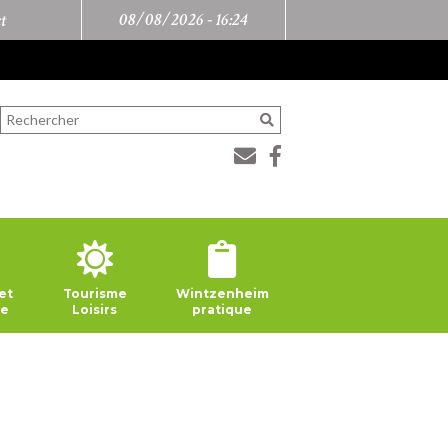
08/08/2026 -
16:24
t
et
Tourisme
Wintzenheim
ie
Loisirs
pratique