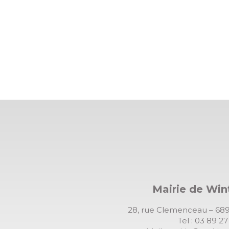
Mairie de Wi
28, rue Clemenceau – 
Tel : 03 89 2