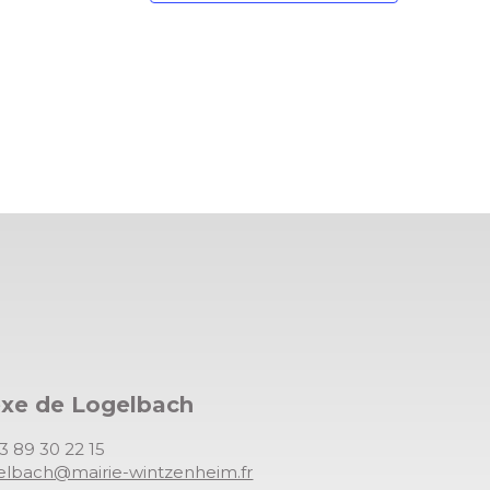
exe de Logelbach
03 89 30 22 15
gelbach@mairie-wintzenheim.fr