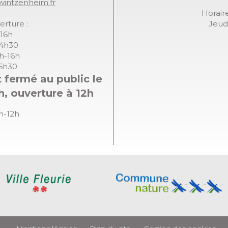
wintzenheim.fr
Horaire
erture :
Jeudi
-16h
14h30
8h-16h
16h30
 fermé au public le
h, ouverture à 12h
8h-12h