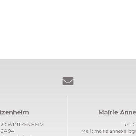
ntzenheim
Mairie Ann
68920 WINTZENHEIM
Tel : 
7 94 94
Mail :
mairie.annexe.lo