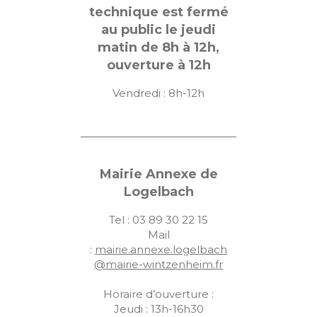
u
technique est fermé
e
au public le jeudi
matin de 8h à 12h,
s
ouverture à 12h
É
Vendredi : 8h-12h
v
è
n
e
Mairie Annexe de
m
Logelbach
e
Tel : 03 89 30 22 15
Mail
n
:
mairie.annexe.logelbach
t
@mairie-wintzenheim.fr
s
Horaire d’ouverture :
Jeudi : 13h-16h30