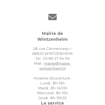
t
n
u
e
.
e
a
s
v
É
i
v
Mairie de
g
è
Wintzenheim
a
n
28, rue Clemenceau –
e
t
68920 WINTZENHEIM
m
Tel : 03 89 27 94 94
i
Mail :
mairie@mairie-
e
o
wintzenheim.fr
n
n
t
Horaires d’ouverture :
d
Lundi : 8h-16h
Mardi : 8h-14h30
e
Mercredi : 8h-16h
Jeudi : 8h-16h30
v
Le service