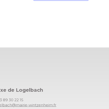
exe de Logelbach
03 89 30 22 15
gelbach@mairie-wintzenheim.fr