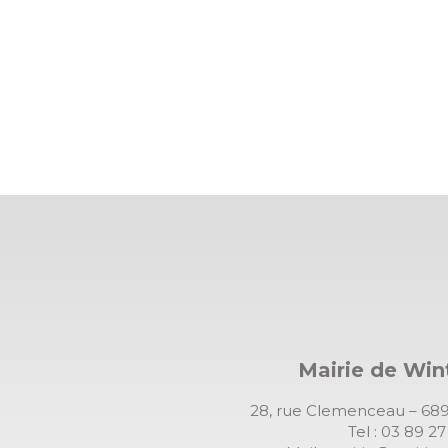
Mairie de Wi
28, rue Clemenceau – 
Tel : 03 89 2