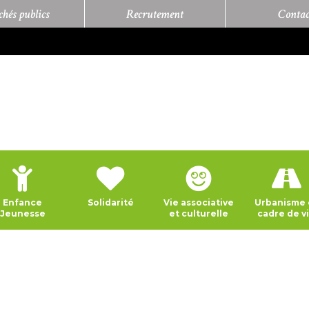
hés publics
Recrutement
Contac
Enfance
Solidarité
Vie associative
Urbanisme 
Jeunesse
et culturelle
cadre de v