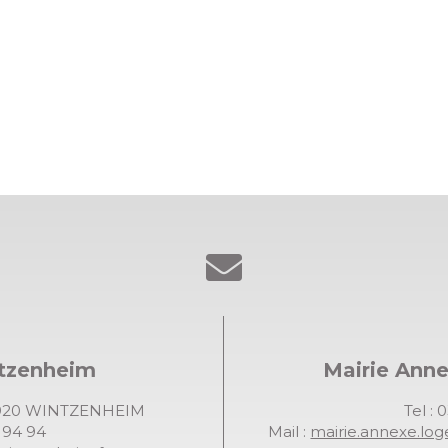
ntzenheim
Mairie Ann
68920 WINTZENHEIM
Tel : 
7 94 94
Mail :
mairie.annexe.lo