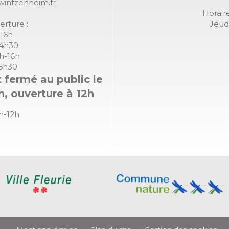
wintzenheim.fr
Horaire
erture :
Jeudi
-16h
14h30
8h-16h
16h30
 fermé au public le
h, ouverture à 12h
8h-12h