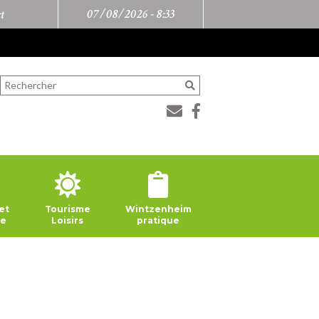
07/08/2026 -
8:33
t
et
Tourisme
Wintzenheim
ie
Loisirs
pratique