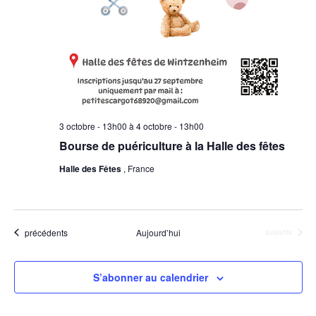
s
v
É
i
v
g
è
a
n
e
t
m
3 octobre - 13h00
à
4 octobre - 13h00
i
e
Bourse de puériculture à la Halle des fêtes
o
n
Halle des Fêtes
, France
n
t
d
e
Évènements
précédents
Aujourd’hui
Évènements
suivants
v
u
S’abonner au calendrier
e