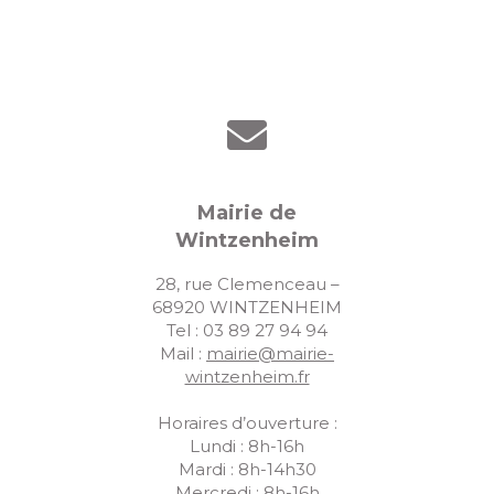
s
É
v
è
n
e
Mairie de
m
Wintzenheim
e
28, rue Clemenceau –
n
68920 WINTZENHEIM
t
Tel : 03 89 27 94 94
Mail :
mairie@mairie-
s
wintzenheim.fr
Horaires d’ouverture :
Lundi : 8h-16h
Mardi : 8h-14h30
Mercredi : 8h-16h