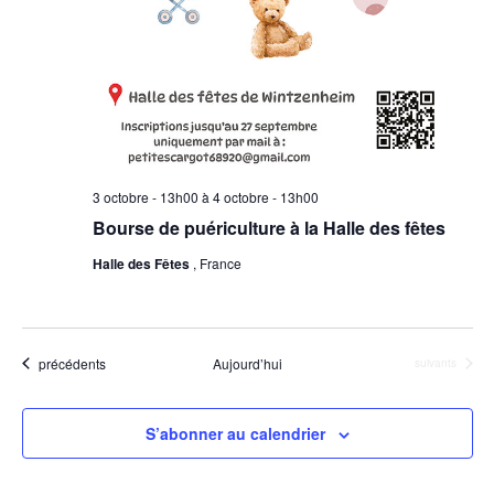
s
v
É
i
v
g
è
a
n
e
t
m
3 octobre - 13h00
à
4 octobre - 13h00
i
e
Bourse de puériculture à la Halle des fêtes
o
n
Halle des Fêtes
, France
n
t
d
e
Évènements
précédents
Aujourd’hui
Évènements
suivants
v
u
S’abonner au calendrier
e