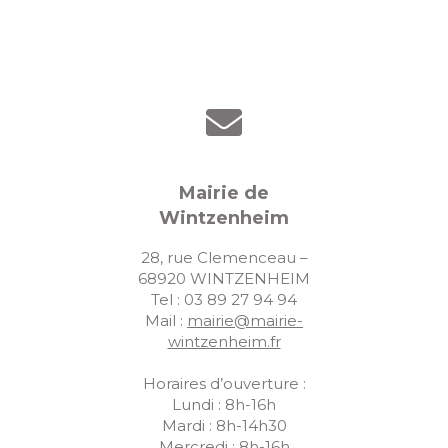
s
É
v
è
n
e
Mairie de
m
Wintzenheim
e
28, rue Clemenceau –
n
68920 WINTZENHEIM
t
Tel : 03 89 27 94 94
Mail :
mairie@mairie-
s
wintzenheim.fr
Horaires d’ouverture :
Lundi : 8h-16h
Mardi : 8h-14h30
Mercredi : 8h-16h