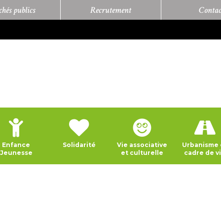
hés publics
Recrutement
Contac
Enfance
Solidarité
Vie associative
Urbanisme 
Jeunesse
et culturelle
cadre de v