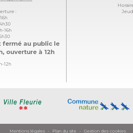
Horaire
erture :
Jeudi
-16h
14h30
8h-16h
16h30
 fermé au public le
h, ouverture à 12h
8h-12h
Mentions légales
Plan du site
Gestion des cookies