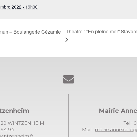
embre 2022 - 19h00
Théâtre : “En pleine mer” Slavom
mmun – Boulangerie Cézamie
ntzenheim
Mairie Ann
68920 WINTZENHEIM
Tel : 
7 94 94
Mail :
mairie.annexe.lo
wintzenheim.fr