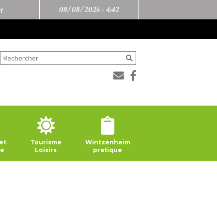
08/08/2026 -
4:42
t
et
Tourisme
Wintzenheim
ie
Loisirs
pratique