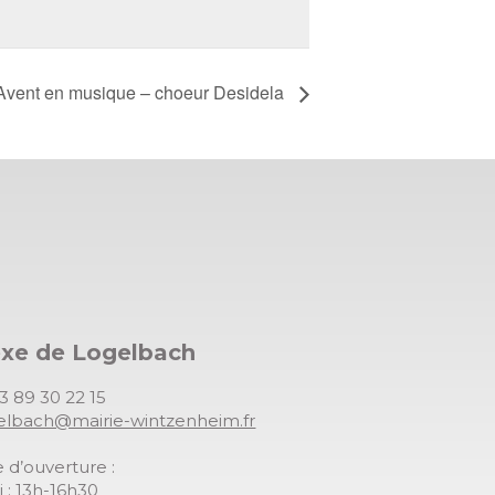
l’Avent en musique – choeur Desidela
exe de Logelbach
03 89 30 22 15
gelbach@mairie-wintzenheim.fr
 d’ouverture :
 : 13h-16h30