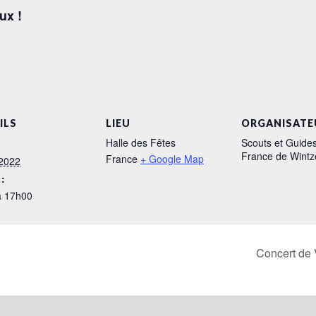
ux !
ILS
LIEU
ORGANISATE
Halle des Fêtes
Scouts et Guide
France de Wint
France
+ Google Map
 2022
:
à 17h00
Concert de 