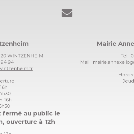
ntzenheim
Mairie Ann
68920 WINTZENHEIM
Tel : 
7 94 94
Mail :
mairie.annexe.lo
wintzenheim.fr
Horaire
erture :
Jeudi
-16h
14h30
8h-16h
16h30
 fermé au public le
h, ouverture à 12h
8h-12h