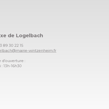
exe de Logelbach
03 89 30 22 15
gelbach@mairie-wintzenheim.fr
 d’ouverture :
 : 13h-16h30