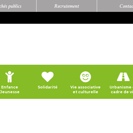
hés publics
Recrutement
Contac
Enfance
Solidarité
Vie associative
Urbanisme 
Jeunesse
et culturelle
cadre de v