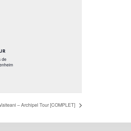
UR
s de
zenheim
Vaiteani – Archipel Tour [COMPLET]