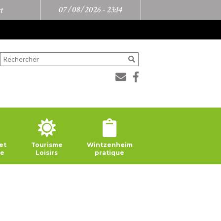
07/08/2026 -
23:14
t
et
Tourisme
Wintzenheim
ie
Loisirs
pratique