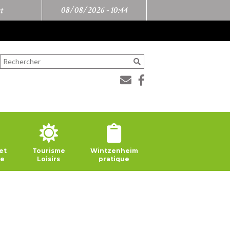
08/08/2026 -
10:44
t
et
Tourisme
Wintzenheim
ie
Loisirs
pratique