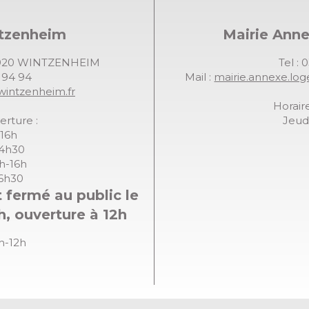
ntzenheim
Mairie Ann
68920 WINTZENHEIM
Tel : 
7 94 94
Mail :
mairie.annexe.lo
wintzenheim.fr
Horaire
erture :
Jeudi
-16h
14h30
8h-16h
16h30
 fermé au public le
h, ouverture à 12h
8h-12h