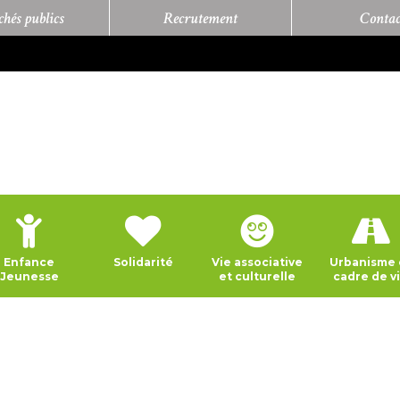
hés publics
Recrutement
Contac
Enfance
Solidarité
Vie associative
Urbanisme 
Jeunesse
et culturelle
cadre de v