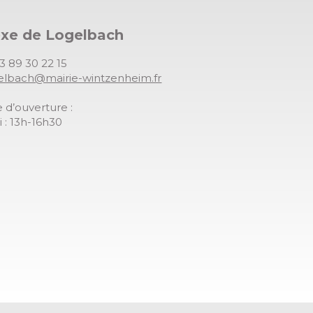
exe de Logelbach
03 89 30 22 15
gelbach@mairie-wintzenheim.fr
 d’ouverture :
 : 13h-16h30